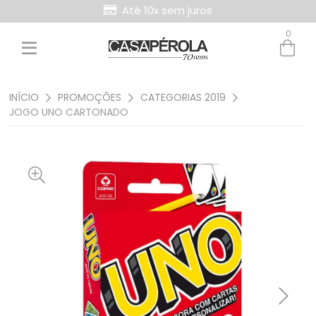
Até 10x sem juros
0
Entre com email ou cpf/cnpj
Criar nova conta
INÍCIO
PROMOÇÕES
CATEGORIAS 2019
JOGO UNO CARTONADO