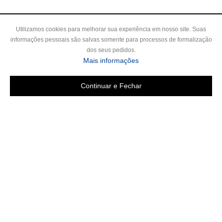
Utilizamos cookies para melhorar sua experiência em nosso site. Suas
informações pessoais são salvas somente para processos de formalização
dos seus pedidos.
Mais informações
Continuar e Fechar