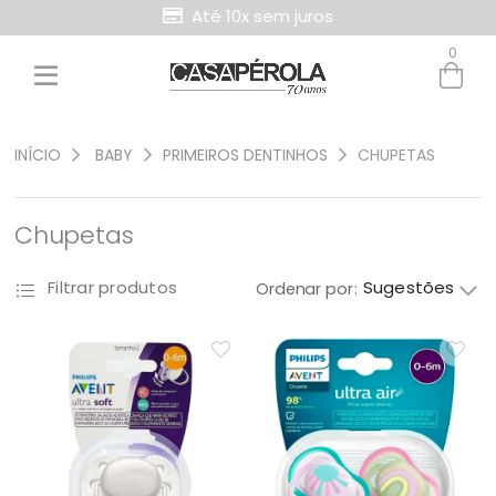
Até 10x sem juros
Retire Grátis na loja
0
Entre com email ou cpf/cnpj
Criar nova conta
INÍCIO
BABY
PRIMEIROS DENTINHOS
CHUPETAS
Chupetas
Sugestões
Filtrar produtos
Ordenar por: