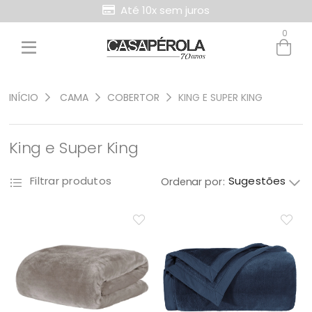
Até 10x sem juros
Retire Grátis na loja
0
Entre com email ou cpf/cnpj
Criar nova conta
INÍCIO
CAMA
COBERTOR
KING E SUPER KING
King e Super King
Sugestões
Filtrar produtos
Ordenar por: