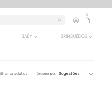
0
BABY
BRINQUEDOS
Entre com email ou cpf/cnpj
Criar nova conta
Filtrar produtos
Sugestões
Ordenar por: