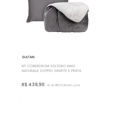
SULTAN
KIT COBERDROM SOLTEIRO KING
NATURALLE DOPPIO GRAFITE E PRATA
R$ 439,90
4x de R$109,98 sem juros
.