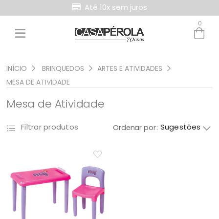
Até 10x sem juros
Retire Grátis na loja
0
Entre com email ou cpf/cnpj
Criar nova conta
INÍCIO
BRINQUEDOS
ARTES E ATIVIDADES
MESA DE ATIVIDADE
Mesa de Atividade
Sugestões
Filtrar produtos
Ordenar por: