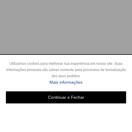
Utilizamos cookies para melhorar sua experiência em nosso site. Suas
informações pessoais são salvas somente para processos de formalização
dos seus pedidos.
sobre a Política de Privac
Mais informações
Continuar e Fechar