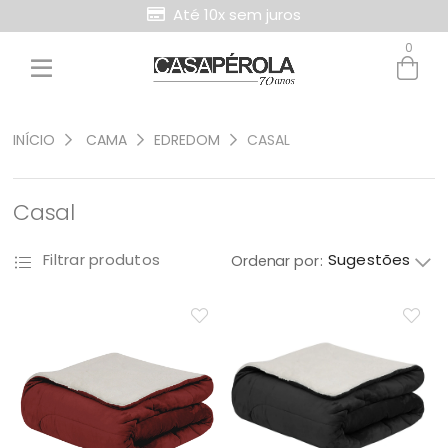
Até 10x sem juros
0
INÍCIO
CAMA
EDREDOM
CASAL
Casal
Sugestões
Filtrar produtos
Ordenar por: