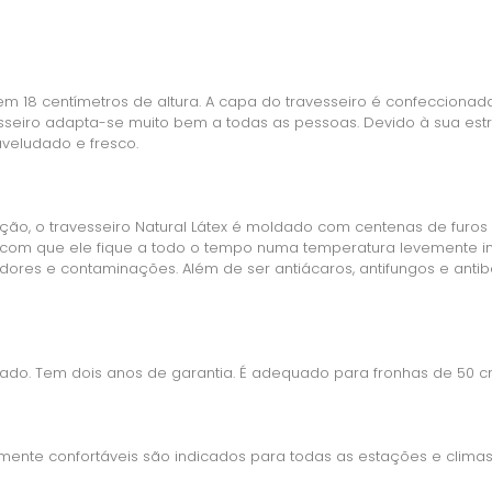
x tem 18 centímetros de altura. A capa do travesseiro é confeccion
vesseiro adapta-se muito bem a todas as pessoas. Devido à sua estr
aveludado e fresco.
ão, o travesseiro Natural Látex é moldado com centenas de furos
o com que ele fique a todo o tempo numa temperatura levemente in
ores e contaminações. Além de ser antiácaros, antifungos e antib
do. Tem dois anos de garantia. É adequado para fronhas de 50 c
amente confortáveis são indicados para todas as estações e climas