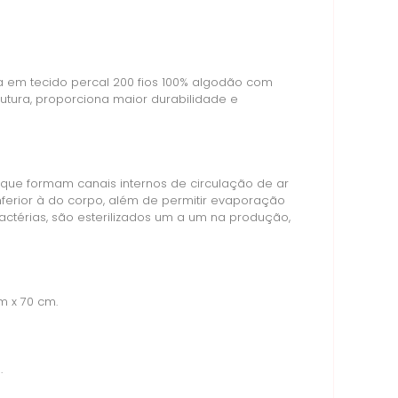
ada em tecido percal 200 fios 100% algodão com
utura, proporciona maior durabilidade e
 que formam canais internos de circulação de ar
ferior à do corpo, além de permitir evaporação
actérias, são esterilizados um a um na produção,
m x 70 cm.
.