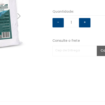
Quantidade:
-
+
Consulte o frete
Cep de Entrega
Ca