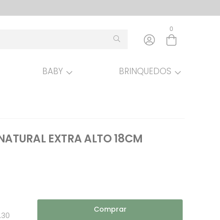
0
BABY
BRINQUEDOS
Entre com email ou cpf/cnpj
Criar nova conta
 NATURAL EXTRA ALTO 18CM
Comprar
,30