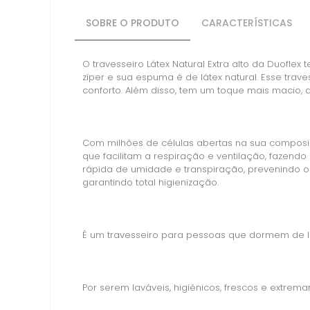
SOBRE O PRODUTO
CARACTERÍSTICAS
O travesseiro Látex Natural Extra alto da Duofle
zíper e sua espuma é de látex natural. Esse tra
conforto. Além disso, tem um toque mais macio, 
Com milhões de células abertas na sua composiç
que facilitam a respiração e ventilação, fazend
rápida de umidade e transpiração, prevenindo od
garantindo total higienização.
É um travesseiro para pessoas que dormem de la
Por serem laváveis, higiênicos, frescos e extrem