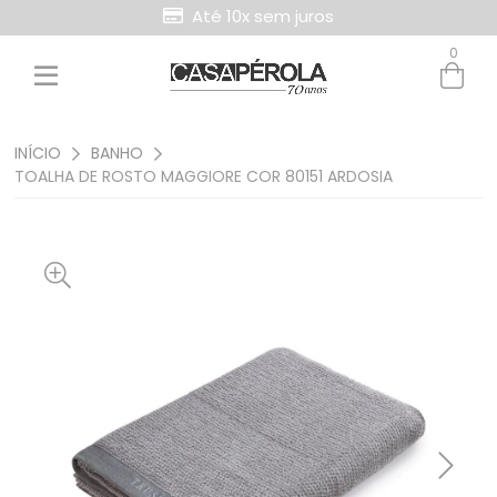
Até 10x sem juros
0
Entre com email ou cpf/cnpj
Criar nova conta
INÍCIO
BANHO
TOALHA DE ROSTO MAGGIORE COR 80151 ARDOSIA