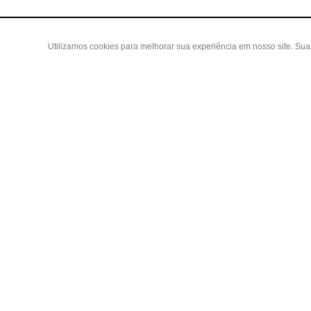
Utilizamos cookies para melhorar sua experiência em nosso site. Su
Área do
Criar Con
Fazer Log
Copyright 2019 - Todos os direitos reservados