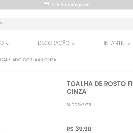
Até 10x sem juros
Retire Grátis na loja
HO
DECORAÇÃO
INFANTIL
 CANELADO COR 1446 CINZA
TOALHA DE ROSTO F
CINZA
BUDDEMEYER
R$
39,90