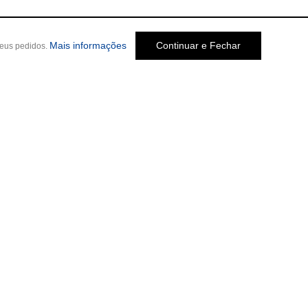
Mais informações
Continuar e Fechar
seus pedidos.
Social
o Melo Jardim, 237
-
Cep: 30320-580 •