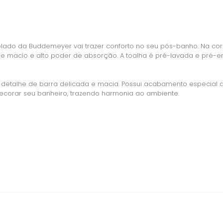
nelado da Buddemeyer vai trazer conforto no seu pós-banho. Na co
 macio e alto poder de absorção. A toalha é pré-lavada e pré-enc
 detalhe de barra delicada e macia. Possui acabamento especial 
 decorar seu banheiro, trazendo harmonia ao ambiente.