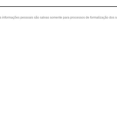
as informações pessoais são salvas somente para processos de formalização dos 
 cliente
A loja
Nossas Lojas
ta
Sobre nós
Belvedere - Varanda Mall - Rua Severin
in
Políticas
(31) 3110-3106