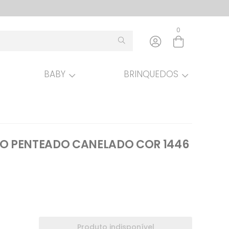
0
BABY
BRINQUEDOS
Entre com email ou cpf/cnpj
Criar nova conta
IO PENTEADO CANELADO COR 1446
Produto indisponível