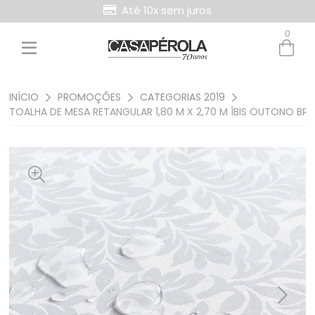
Até 10x sem juros
0
Entre com email ou cpf/cnpj
Criar nova conta
INÍCIO
PROMOÇÕES
CATEGORIAS 2019
TOALHA DE MESA RETANGULAR 1,80 M X 2,70 M ÍBIS OUTONO BR