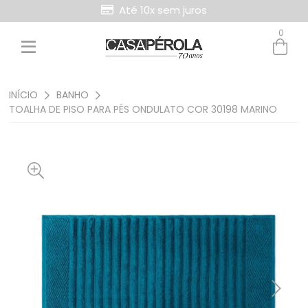
Até 10x sem juros
0
Entre com email ou cpf/cnpj
Criar nova conta
INÍCIO
BANHO
TOALHA DE PISO PARA PÉS ONDULATO COR 30198 MARINO