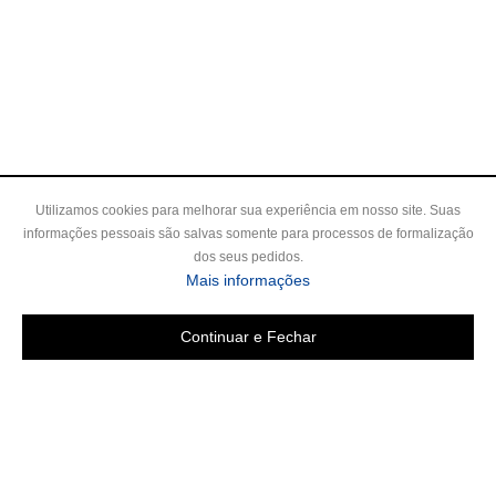
Utilizamos cookies para melhorar sua experiência em nosso site. Suas
informações pessoais são salvas somente para processos de formalização
dos seus pedidos.
sobre a Política de Privac
Mais informações
Continuar e Fechar