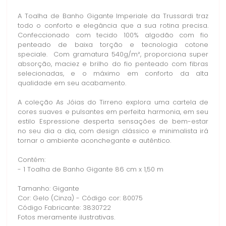
A Toalha de Banho Gigante Imperiale da Trussardi traz
todo o conforto e elegância que a sua rotina precisa.
Confeccionado com tecido 100% algodão com fio
penteado de baixa torção e tecnologia cotone
speciale. Com gramatura 540g/m², proporciona super
absorção, maciez e brilho do fio penteado com fibras
selecionadas, e o máximo em conforto da alta
qualidade em seu acabamento.
A coleção As Jóias do Tirreno explora uma cartela de
cores suaves e pulsantes em perfeita harmonia, em seu
estilo Espressione desperta sensações de bem-estar
no seu dia a dia, com design clássico e minimalista irá
tornar o ambiente aconchegante e autêntico.
Contém:
- 1 Toalha de Banho Gigante 86 cm x 1,50 m
Tamanho: Gigante
Cor: Gelo (Cinza) - Código cor: 80075
Código Fabricante: 3830722
Fotos meramente ilustrativas.