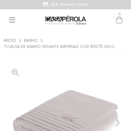
Até 10x sem juros
0
Entre com email ou cpf/cnpj
Criar nova conta
INÍCIO
BANHO
TOALHA DE BANHO GIGANTE IMPERIALE COR 80075 GELO