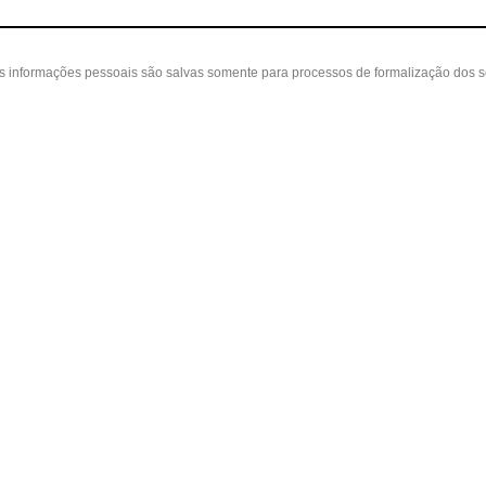
as informações pessoais são salvas somente para processos de formalização dos 
 cliente
A loja
Nossas Lojas
ta
Sobre nós
Belvedere - Varanda Mall - Rua Severin
in
Políticas
(31) 3110-3106