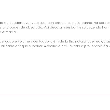
o da Buddemeyer vai trazer conforto no seu pós banho. Na cor ro
 alto poder de absorção. Vai decorar seu banheiro trazendo har
a e macia.
elicado e volume acentuado, além de brilho natural que realça as
alidade e toque superior. A toalha é pré-lavada e pré-encolhida,