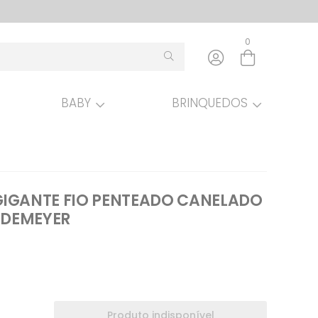
0
BABY
BRINQUEDOS
Entre com email ou cpf/cnpj
Criar nova conta
GIGANTE FIO PENTEADO CANELADO
DDEMEYER
Produto indisponível