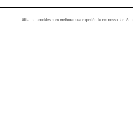
Utilizamos cookies para melhorar sua experiência em nosso site. Su
Área do
Criar Con
Fazer Log
Copyright 2019 - Todos os direitos reservados