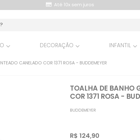
Até 10x sem juros
Retire Grátis na loja
HO
DECORAÇÃO
INFANTIL
ENTEADO CANELADO COR 1371 ROSA - BUDDEMEYER
TOALHA DE BANHO 
COR 1371 ROSA - BU
BUDDEMEYER
R$
124,90