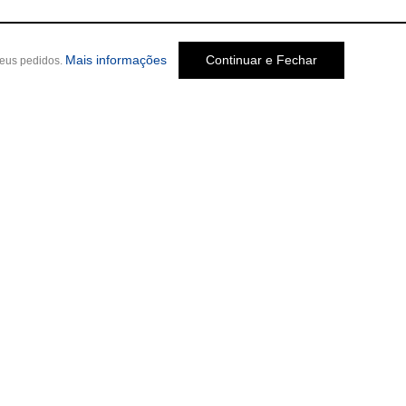
Mais informações
Continuar e Fechar
seus pedidos.
Social
o Melo Jardim, 237
-
Cep: 30320-580 •