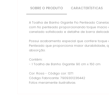
SOBRE O PRODUTO
CARACTERÍSTICAS
A Toalha de Banho Gigante Fio Penteado Canelad
com fio penteado proporcionando toque macio e
canelado sofisticado e detalhe de barra delicad
Possui acabamento especial que confere toque d
Penteado que proporciona maior durabilidade, qu
absorção.
Contém:
- 1 Toalha de Banho Gigante 90 cm x 150 cm
Cor: Rosa - Código cor: 1371
Código Fabricante: 7909301236442
Fotos meramente ilustrativas.