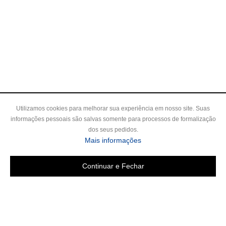
Utilizamos cookies para melhorar sua experiência em nosso site. Suas
informações pessoais são salvas somente para processos de formalização
dos seus pedidos.
sobre a Política de Privac
Mais informações
Continuar e Fechar