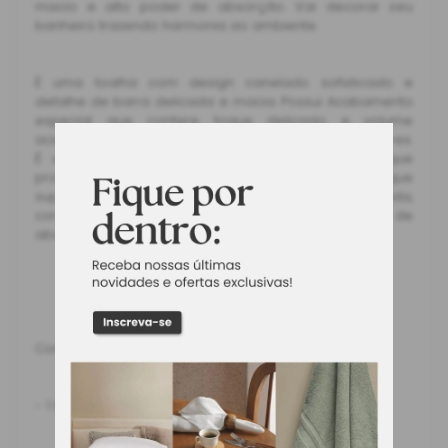
macio e alto poder de absorção. Vai decorar seu
banheiro trazendo harmonia ao ambiente.
É uma toalha com design canelado sofisticado e
detalhe de barra delicada e macia. Possui Acabamento
especial que confere toque delicado e volume
acentuado, além de brilho natural que realça as cores.
É uma toalha em 100% algodão Fio Penteado que
proporciona maior durabilidade, qualidade e toque
superior. A toalha é pré-lavada e pré-encolhida,
conferindo durabilidade e alta capacidade de
absorção.
Contém:
- 1 toalha de banho 70 cm x 1,40 m