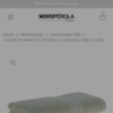
Retire Grátis na loja
0
Entre com email ou cpf/cnpj
Criar nova conta
INÍCIO
PROMOÇÕES
CATEGORIAS 2019
TOALHA DE BANHO FIO PENTEADO CANELADO VERDE CLARO