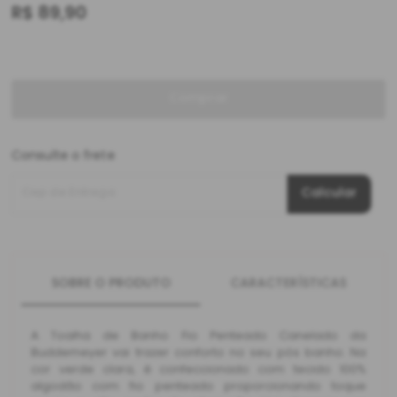
R$
89,90
Comprar
Consulte o frete
Cep de Entrega
Calcular
SOBRE O PRODUTO
CARACTERÍSTICAS
A Toalha de Banho Fio Penteado Canelado da
Buddemeyer vai trazer conforto no seu pós banho. Na
cor verde clara, é confeccionado com tecido 100%
algodão com fio penteado proporcionando toque