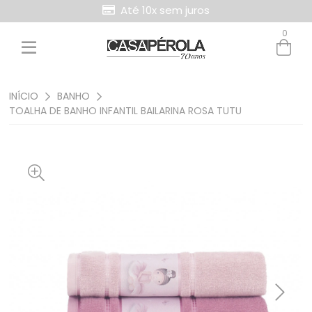
Até 10x sem juros
Retire Grátis na loja
0
Entre com email ou cpf/cnpj
Criar nova conta
INÍCIO
BANHO
TOALHA DE BANHO INFANTIL BAILARINA ROSA TUTU