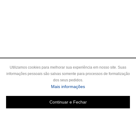
Utilizamos cookies para melhorar sua experiência em nosso site. Suas
informações pessoais são salvas somente para processos de formalização
dos seus pedidos.
sobre a Política de Privac
Mais informações
Continuar e Fechar