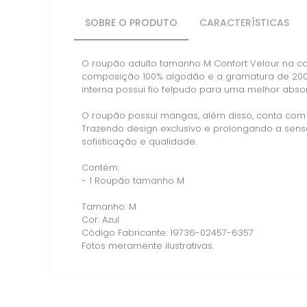
SOBRE O PRODUTO
CARACTERÍSTICAS
O roupão adulto tamanho M Confort Velour na co
composição 100% algodão e a gramatura de 200g
interna possui fio felpudo para uma melhor abso
O roupão possui mangas, além disso, conta com u
Trazendo design exclusivo e prolongando a sens
sofisticação e qualidade.
Contém:
- 1 Roupão tamanho M
Tamanho: M
Cor: Azul
Código Fabricante: 19736-02457-6357
Fotos meramente ilustrativas.