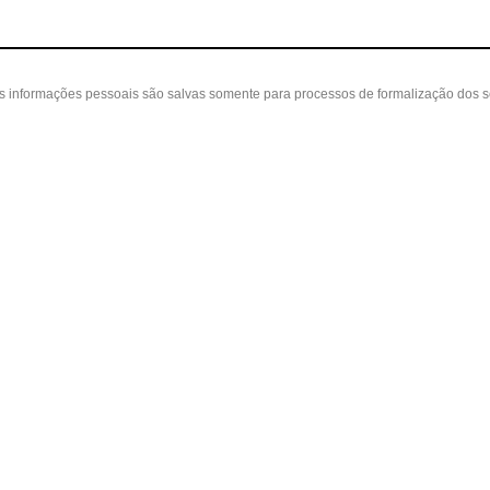
as informações pessoais são salvas somente para processos de formalização dos 
 cliente
A loja
Nossas Lojas
ta
Sobre nós
Belvedere - Varanda Mall - Rua Severin