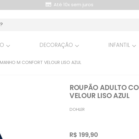
Até 10x sem juros
Retire Grátis na loja
HO
DECORAÇÃO
INFANTIL
ANHO M CONFORT VELOUR LISO AZUL
ROUPÃO ADULTO C
VELOUR LISO AZUL
DOHLER
R$
199,90