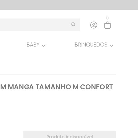
0
BABY
BRINQUEDOS
Entre com email ou cpf/cnpj
Criar nova conta
OM MANGA TAMANHO M CONFORT
Produto indisponível