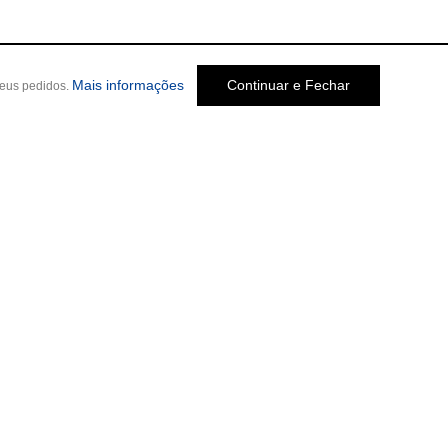
Mais informações
Continuar e Fechar
seus pedidos.
Social
o Melo Jardim, 237
-
Cep: 30320-580 •