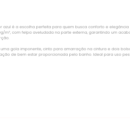
r azul é a escolha perfeita para quem busca conforto e elegância
/m², com felpa aveludada na parte externa, garantindo um acaba
rção.
ma gola imponente, cinto para amarração na cintura e dois bolsos
ação de bem estar proporcionada pelo banho. Ideal para uso pesso