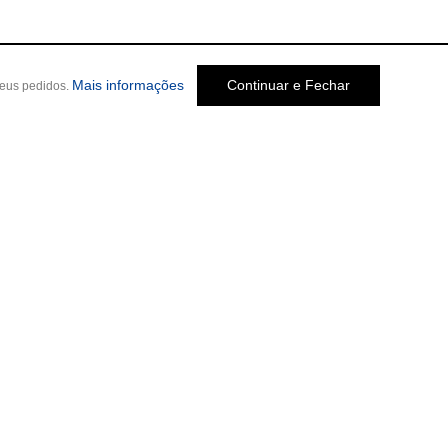
Mais informações
Continuar e Fechar
seus pedidos.
Social
o Melo Jardim, 237
-
Cep: 30320-580 •