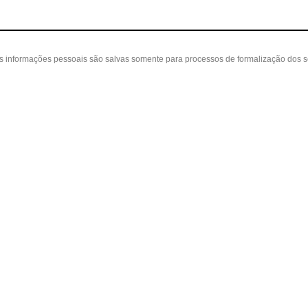
as informações pessoais são salvas somente para processos de formalização dos 
 cliente
A loja
Nossas Lojas
ta
Sobre nós
Belvedere - Varanda Mall - Rua Severin