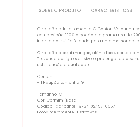
SOBRE O PRODUTO
CARACTERÍSTICAS
O roupão adulto tamanho G Confort Velour na co
composição 100% algodão e a gramatura de 200g
interna possui fio felpudo para uma melhor abso
O roupão possui mangas, além disso, conta com u
Trazendo design exclusivo e prolongando a sens
sofisticação e qualidade.
Contém:
- 1 Roupão tamanho G
Tamanho: G
Cor: Carmim (Rosa)
Código Fabricante: 19737-02457-6657
Fotos meramente ilustrativas.