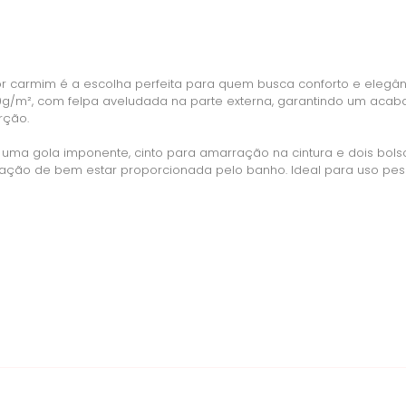
r carmim é a escolha perfeita para quem busca conforto e elegân
/m², com felpa aveludada na parte externa, garantindo um acaba
rção.
ma gola imponente, cinto para amarração na cintura e dois bolsos
ação de bem estar proporcionada pelo banho. Ideal para uso pesso