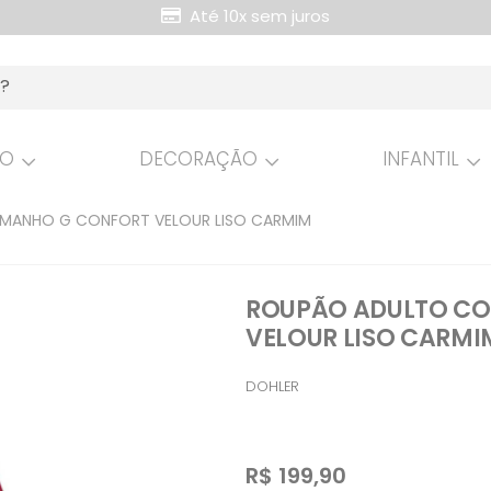
Até 10x sem juros
Retire Grátis na loja
HO
DECORAÇÃO
INFANTIL
ANHO G CONFORT VELOUR LISO CARMIM
ROUPÃO ADULTO C
VELOUR LISO CARMI
DOHLER
R$
199,90