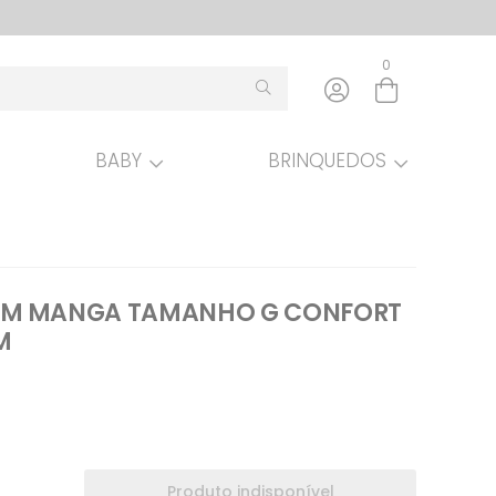
0
BABY
BRINQUEDOS
Entre com email ou cpf/cnpj
Criar nova conta
OM MANGA TAMANHO G CONFORT
M
Produto indisponível