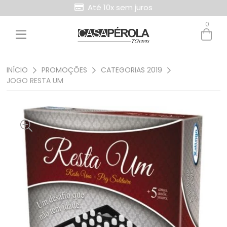
Até 10x sem juros
0
Entre com email ou cpf/cnpj
Criar nova conta
INÍCIO
PROMOÇÕES
CATEGORIAS 2019
JOGO RESTA UM