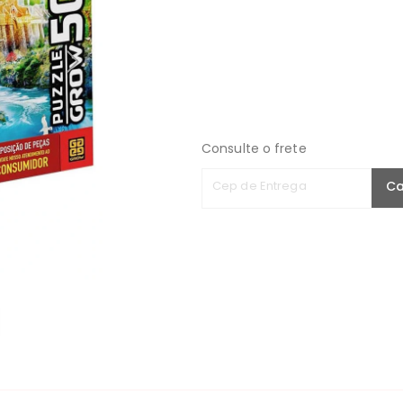
Consulte o frete
Cep de Entrega
Ca