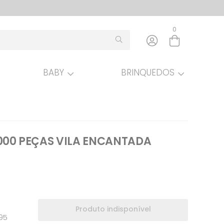
0
BABY
BRINQUEDOS
Entre com email ou cpf/cnpj
Criar nova conta
00 PEÇAS VILA ENCANTADA
Produto indisponível
,95