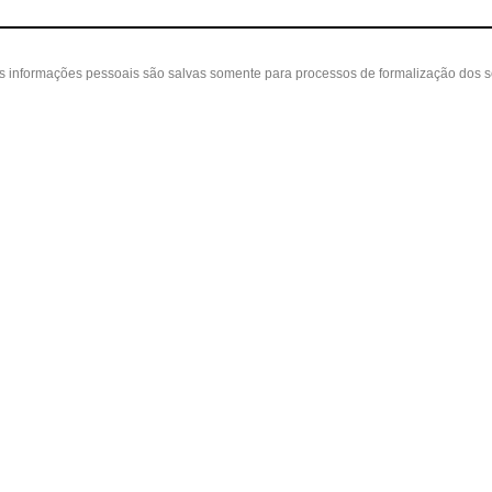
as informações pessoais são salvas somente para processos de formalização dos 
 cliente
A loja
Nossas Lojas
ta
Sobre nós
Belvedere - Varanda Mall - Rua Severin
in
Políticas
(31) 3110-3106