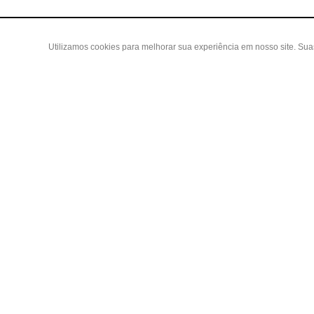
Utilizamos cookies para melhorar sua experiência em nosso site. Su
Área do
Criar Con
Fazer Log
Copyright 2019 - Todos os direitos reservados