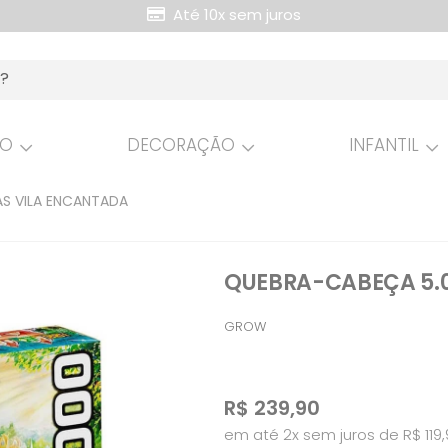
Até 10x sem juros
Retire Grátis na loja
HO
DECORAÇÃO
INFANTIL
S VILA ENCANTADA
QUEBRA-CABEÇA 5.0
GROW
R$
239,90
em até 2x sem juros de R$ 119