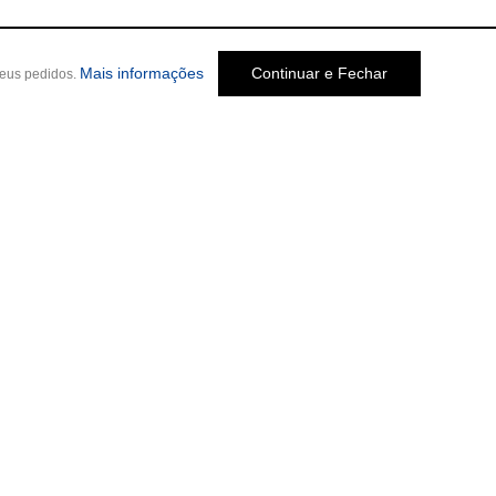
Mais informações
Continuar e Fechar
seus pedidos.
Social
o Melo Jardim, 237
-
Cep: 30320-580 •