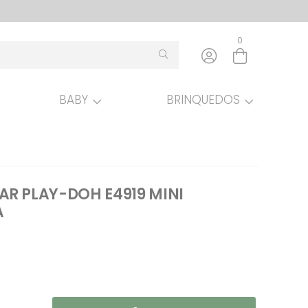
0
BABY
BRINQUEDOS
Entre com email ou cpf/cnpj
Criar nova conta
R PLAY-DOH E4919 MINI
A