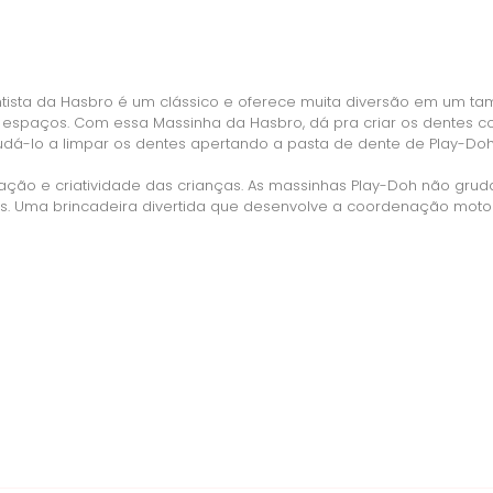
ista da Hasbro é um clássico e oferece muita diversão em um tama
espaços. Com essa Massinha da Hasbro, dá pra criar os dentes c
judá-lo a limpar os dentes apertando a pasta de dente de Play-Do
ção e criatividade das crianças. As massinhas Play-Doh não gru
 Uma brincadeira divertida que desenvolve a coordenação motora