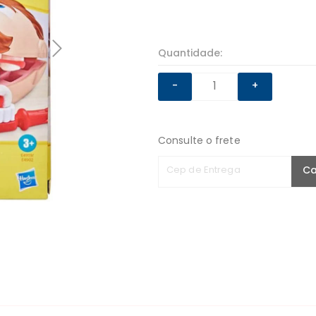
Quantidade:
-
+
Consulte o frete
Cep de Entrega
Ca