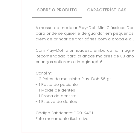
SOBRE O PRODUTO
CARACTERÍSTICAS
A massa de modelar Play-Doh Mini Clássicos Dent
para onde se quiser e de guardar em pequenos 
além de brincar de tirar cáries com a broca e a
Com Play-Doh a brincadeira embarca na imagina
Recomendado para crianças maiores de 03 anos.
crianças soltarem a imaginação!
Contém:
- 2 Potes de massinha Play-Doh 56 gr
- 1 Rosto do paciente
- 1 Molde de dentes
- 1 Broca de dentista
- 1 Escova de dentes
Código Fabricante: 1199-242.1
Foto meramente ilustrativa