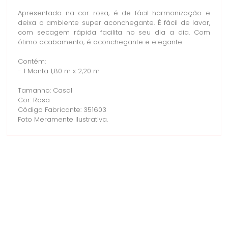
Apresentado na cor rosa, é de fácil harmonização e
deixa o ambiente super aconchegante. É fácil de lavar,
com secagem rápida facilita no seu dia a dia. Com
ótimo acabamento, é aconchegante e elegante.
Contém:
- 1 Manta 1,80 m x 2,20 m
Tamanho: Casal
Cor: Rosa
Código Fabricante: 351603
Foto Meramente Ilustrativa.