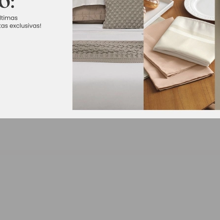
tem estampa geométrica sofisticada. Cada lado tem uma estampa 
elegante com essas almofadas