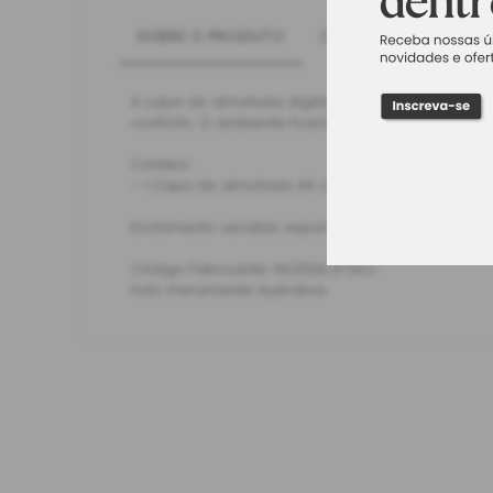
SOBRE O PRODUTO
CARACTERÍSTICAS
A capa de almofada digital Brett da Kacyumara 
conforto. O ambiente ficará mais sofisticado e 
Contém:
- 1 Capa de almofada 44 cm x 44 cm
Enchimento vendido separadamente.
Código Fabricante: 002568.3734.U
Foto meramente ilustrativa