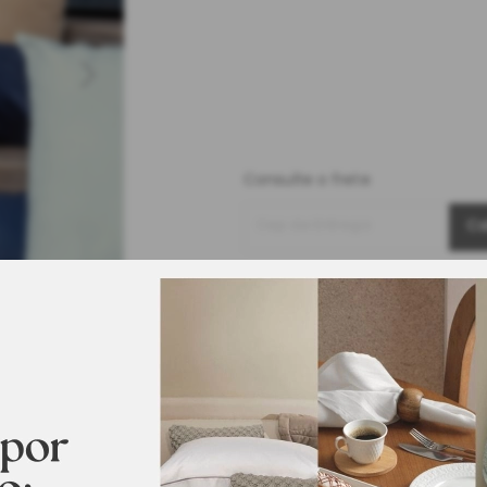
Consulte o frete
Cep de Entrega
Ca