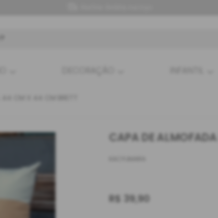
Retire Grátis na loja
HO
DECORAÇÃO
INFANTIL
L 44 CM X 44 CM BRETT
CAPA DE ALMOFADA 
KACYUMARA
R$
39,90