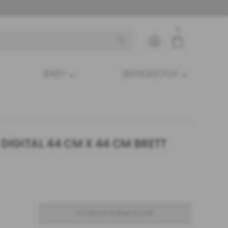
0
BABY
BRINQUEDOS
Entre com email ou cpf/cnpj
Criar nova conta
DIGITAL 44 CM X 44 CM BRETT
Produto indisponível