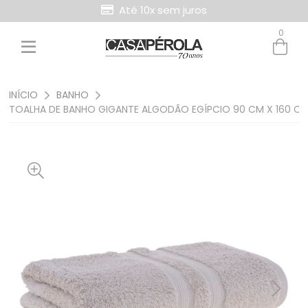
Até 10x sem juros
Retire Grátis na loja
0
Entre com email ou cpf/cnpj
Criar nova conta
INÍCIO
BANHO
TOALHA DE BANHO GIGANTE ALGODÃO EGÍPCIO 90 CM X 160 CM