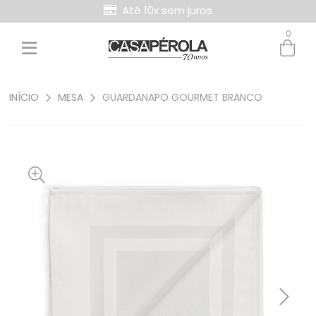
Até 10x sem juros
0
Entre com email ou cpf/cnpj
Criar nova conta
INÍCIO
MESA
GUARDANAPO GOURMET BRANCO