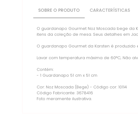
SOBRE O PRODUTO
CARACTERÍSTICAS
O guardanapo Gourmet Noz Moscada bege da Ka
itens da coleção de mesa. Seus detalhes em Ja
O guardanapo Gourmet da Karsten é produzido e
Lavar com temperatura máxima de 60°C; Não alve
Contém:
- 1 Guardanapo 51 cm x 51 cm
Cor: Noz Moscada (Bege) - Código cor: 10114
Código Fabricante: 3678416
Foto meramente ilustrativa.