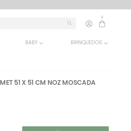
0
BABY
BRINQUEDOS
Entre com email ou cpf/cnpj
Criar nova conta
ET 51 X 51 CM NOZ MOSCADA