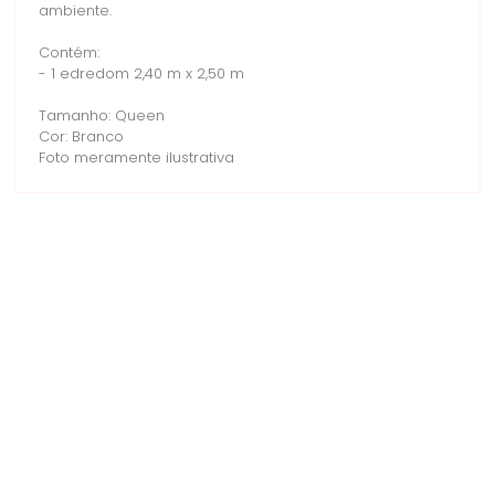
ambiente.
Contém:
- 1 edredom 2,40 m x 2,50 m
Tamanho: Queen
Cor: Branco
Foto meramente ilustrativa