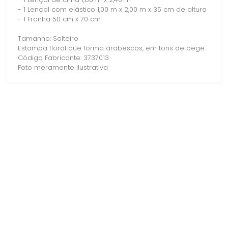
- 1 Lençol de cima 1,80 m x 2,40 m
- 1 Lençol com elástico 1,00 m x 2,00 m x 35 cm de altura
- 1 Fronha 50 cm x 70 cm
Tamanho: Solteiro
Estampa floral que forma arabescos, em tons de bege
Código Fabricante: 3737013
Foto meramente ilustrativa