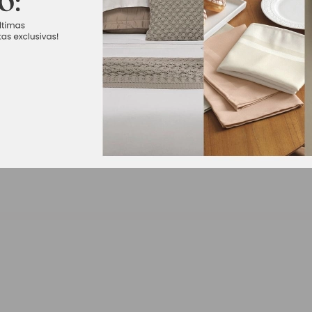
a Kacyumara é um produto de alta qualidade e com toque único. Dif
omo um carinho. Tem um delicado toque de seda. O cobertor é com