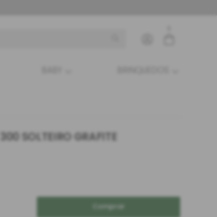
0
BABY
BRINQUEDOS
Entre com email ou cpf/cnpj
Criar nova conta
300 SOLTEIRO GRAFITE
Comprar