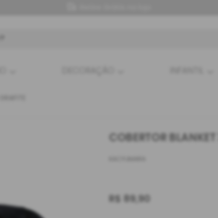
Retire Grátis na loja
HO
DECORAÇÃO
INFANTIL
GRAFITE
COBERTOR BLANKET 
KACYUMARA
R$
89,90