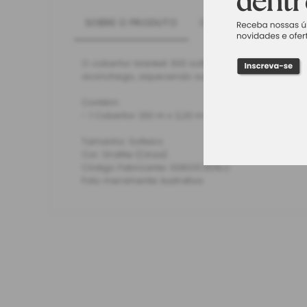
SOBRE O PRODUTO
CARACTERÍSTICAS
O cobertor blanket 300 solteiro cinza grafite d
aconchego, aquecendo suas noites. É gostoso c
Contém:
- 1 Cobertor 1,50 m x 2,20 m
Tamanho: Solteiro
Cor: Grafite (Cinza)
Código Fabricante: 008031.3518.U
Foto meramente ilustrativa