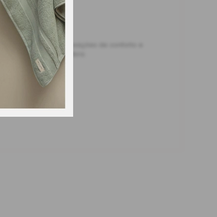
erenciado, desperta sensações de conforto e
posto de 100% microfibra.