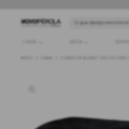
CAMA
MESA
BAN
INÍCIO
CAMA
COBERTOR BLANKET 300 SOLTEIRO 