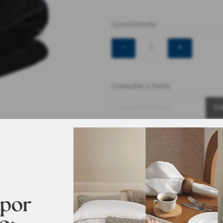
Quantidade:
-
+
Consulte o frete
Cep de Entrega
Ca