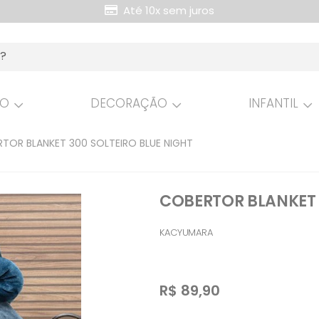
Até 10x sem juros
Retire Grátis na loja
HO
DECORAÇÃO
INFANTIL
TOR BLANKET 300 SOLTEIRO BLUE NIGHT
COBERTOR BLANKET 
KACYUMARA
R$
89,90