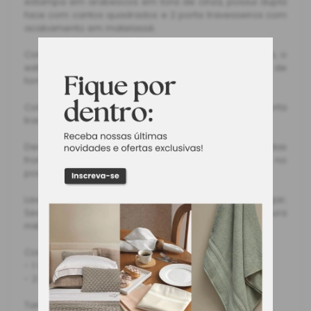
estampa em arabescos em tons de cinza, possui dupla
face com cantos quadrados e 2 porta travesseiros com
acabamento em matelassê.
Confortável descontraído: Gracioso e descomplicado, o
estilo casual combina cores e estampas alegres de
forma equilibrada que agrada facilmente.
Colcha dupla face com cantos quadrados; Porta
travesseiro com 3 abas de 5 cm
Devido ao processo de fabricação, as estampas das
fronhas podem apresentar diferenças no
posicionamento dos seus desenhos.
Lavar com temperatura máxima de 60°C; Não alvejar;
Secar com temperatura baixa; Passar com temperatura
média máxima; Não limpar a seco.
Contém:
- 1 Colcha 2,40 m x 2,55 m
- 2 Porta Travesseiros 50 cm x 70 cm
Tamanho: Queen