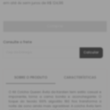
em até 4x sem juros de R$ 124,98
Comprar
Consulte o frete
Cep de Entrega
Calcular
SOBRE O PRODUTO
CARACTERÍSTICAS
O Kit Colcha Queen Ávila da Karsten tem estilo casual e
imponente, torna a cama bonita e aconchegante. O
toque do tecido 100% algodão 180 fios transforma a
noite de sono ainda mais agradável. A colcha Ávila tem