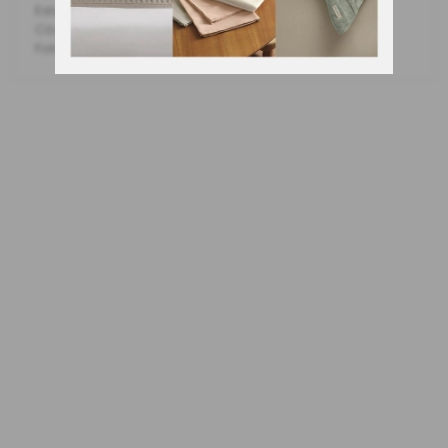
Estampa de arabescos cinza
Código Fabricante: 3671110
Foto meramente ilustrativa.