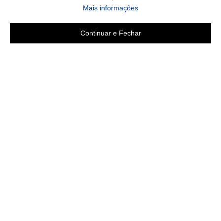
Mais informações
Continuar e Fechar
Copyright 2019 - Todos os direitos reservados
LGB ENXOVAIS E CONFECÇÕES LTDA EPP
CNPJ 16.551.207/0001-94