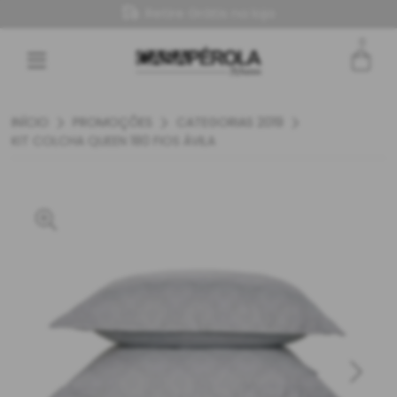
Retire Grátis na loja
0
Entre com email ou cpf/cnpj
Criar nova conta
INÍCIO
PROMOÇÕES
CATEGORIAS 2019
KIT COLCHA QUEEN 180 FIOS ÁVILA