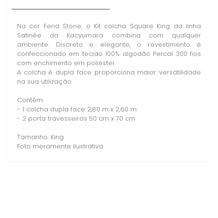
Na cor Fend Stone, o Kit colcha Square King da linha
Satinée da Kacyumara combina com qualquer
ambiente. Discreto e elegante, o revestimento é
confeccionado em tecido 100% algodão Percal 300 fios
com enchimento em poliéster.
A colcha é dupla face proporciona maior versatilidade
na sua utilização.
Contém:
- 1 colcha dupla face 2,80 m x 2,60 m
- 2 porta travesseiros 50 cm x 70 cm
Tamanho: King
Foto meramente ilustrativa.