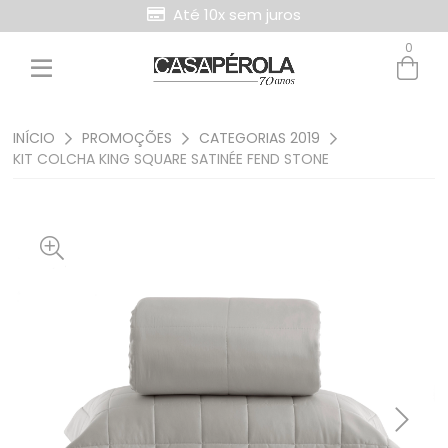
Até 10x sem juros
0
Entre com email ou cpf/cnpj
Criar nova conta
INÍCIO
PROMOÇÕES
CATEGORIAS 2019
KIT COLCHA KING SQUARE SATINÉE FEND STONE