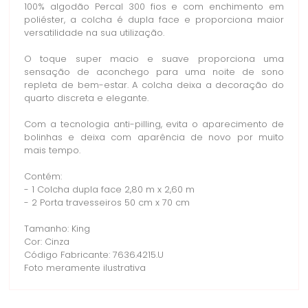
100% algodão Percal 300 fios e com enchimento em
poliéster, a colcha é dupla face e proporciona maior
versatilidade na sua utilização.
O toque super macio e suave proporciona uma
sensação de aconchego para uma noite de sono
repleta de bem-estar. A colcha deixa a decoração do
quarto discreta e elegante.
Com a tecnologia anti-pilling, evita o aparecimento de
bolinhas e deixa com aparência de novo por muito
mais tempo.
Contém:
- 1 Colcha dupla face 2,80 m x 2,60 m
- 2 Porta travesseiros 50 cm x 70 cm
Tamanho: King
Cor: Cinza
Código Fabricante: 7636.4215.U
Foto meramente ilustrativa