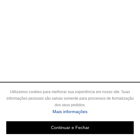
Utilizamos cookies para melhorar sua experiência em nosso site. Suas
informações pessoais são salvas somente para processos de formalização
dos seus pedidos.
sobre a Política de Privac
Mais informações
Continuar e Fechar