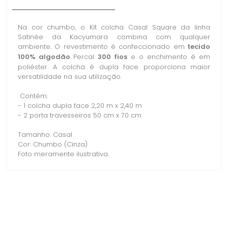
Na cor chumbo, o Kit colcha Casal Square da linha
Satinée da Kacyumara combina com qualquer
ambiente. O revestimento é confeccionado em
tecido
100% algodão
Percal
300 fios
e o enchimento é em
poliéster. A colcha é dupla face proporciona maior
versatilidade na sua utilização.
Contém:
- 1 colcha dupla face 2,20 m x 2,40 m
- 2 porta travesseiros 50 cm x 70 cm
Tamanho: Casal
Cor: Chumbo (Cinza)
Foto meramente ilustrativa.