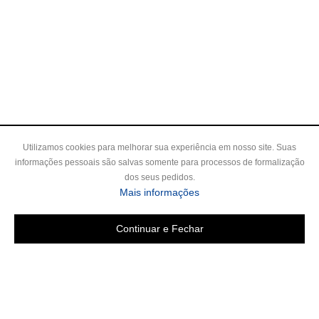
Utilizamos cookies para melhorar sua experiência em nosso site. Suas
informações pessoais são salvas somente para processos de formalização
dos seus pedidos.
sobre a Política de Privac
Mais informações
Continuar e Fechar