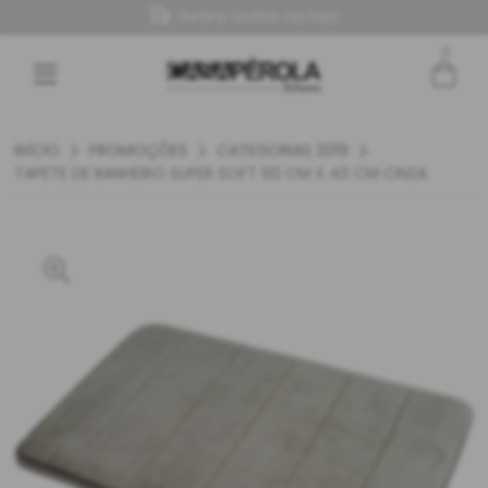
Retire Grátis na loja
0
Entre com email ou cpf/cnpj
Criar nova conta
INÍCIO
PROMOÇÕES
CATEGORIAS 2019
TAPETE DE BANHEIRO SUPER SOFT 60 CM X 40 CM CINZA