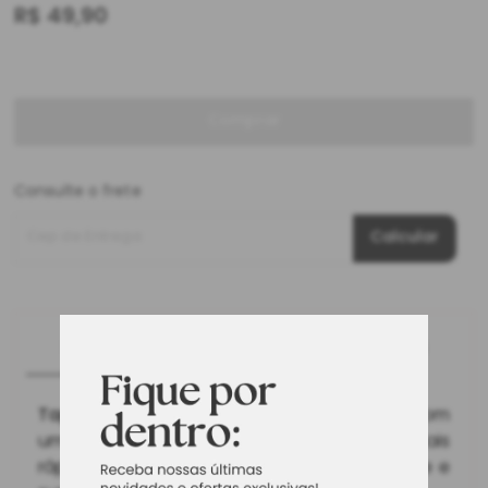
R$
49,90
Comprar
Consulte o frete
Cep de Entrega
Calcular
SOBRE O PRODUTO
CARACTERÍSTICAS
Tapete
de banheiro super soft é fabricado com
um processo que absorve a água 2x mais
rápido que outros materiais ultra absorvente e