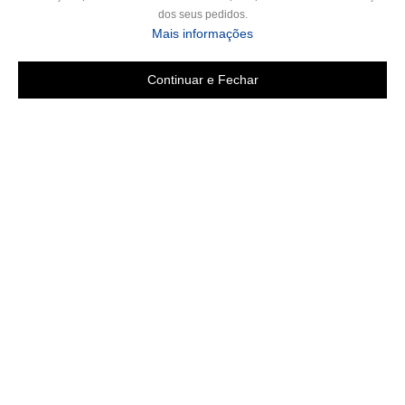
dos seus pedidos.
Mais informações
Continuar e Fechar
Copyright 2019 - Todos os direitos reservados
LGB ENXOVAIS E CONFECÇÕES LTDA EPP
CNPJ 16.551.207/0001-94