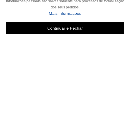
informações pessoais são salvas somente para processos de formalização
dos seus pedidos.
sobre a Política de Privac
Mais informações
Continuar e Fechar
Copyright 2019 - Todos os direitos reservados
LGB ENXOVAIS E CONFECÇÕES LTDA EPP