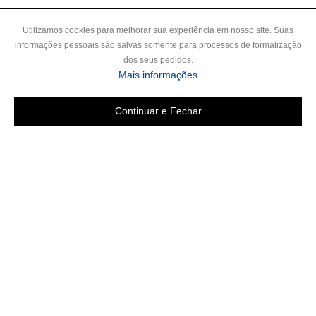
Utilizamos cookies para melhorar sua experiência em nosso site. Suas
informações pessoais são salvas somente para processos de formalização
dos seus pedidos.
sobre a Política de Privac
Mais informações
Continuar e Fechar