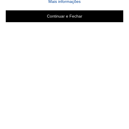
sobre a Política de Privac
Mais informações
Continuar e Fechar
Copyright 2019 - Todos os direitos reservados
LGB ENXOVAIS E CONFECÇÕES LTDA EPP
CNPJ 16.551.207/0001-94