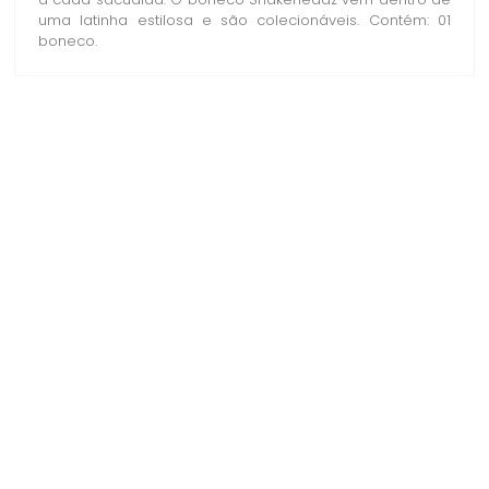
a cada sacudida. O boneco Shakeheadz vem dentro de
uma latinha estilosa e são colecionáveis. Contém: 01
boneco.