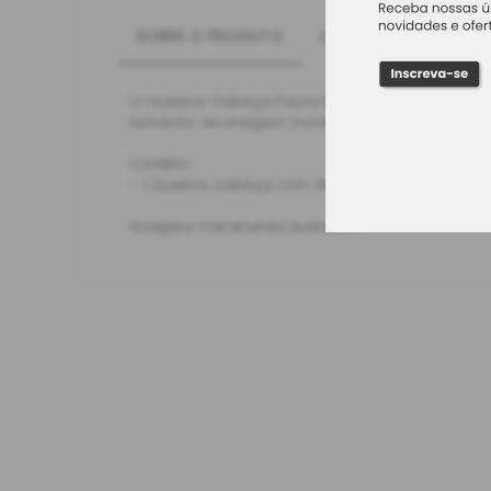
SOBRE O PRODUTO
CARACTERÍSTICAS
O Quebra-Cabeça Fauna Brasileira da Grow vem c
tamanho da imagem montada é de aproximadame
Contém:
- 1 Quebra-cabeça com 150 peças
Imagens meramente ilustrativa.