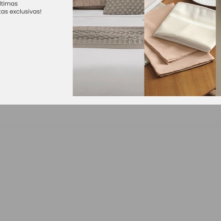
om 150 peças para montar. Com imagem de animais da fauna brasil
nte 45 x 30 cm. Recomendado para crianças maiores de 06 ano