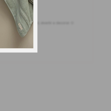
eira para descobrir, divertir e decorar. O
s.