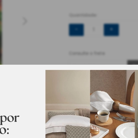
Quantidade:
-
+
Consulte o frete
Cep de Entrega
Ca