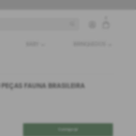
0
BABY
BRINQUEDOS
Entre com email ou cpf/cnpj
Criar nova conta
 PEÇAS FAUNA BRASILEIRA
Comprar