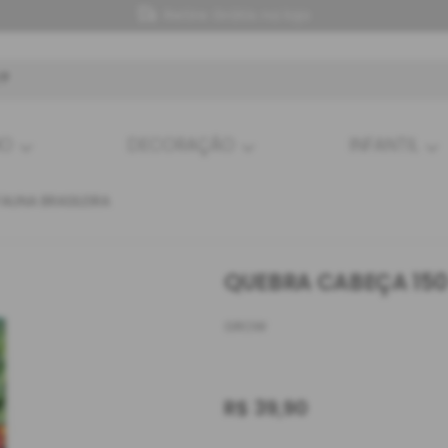
Retire Grátis na loja
HO
DECORAÇÃO
INFANTIL
AUNA BRASILEIRA
QUEBRA CABEÇA 150
GROW
R$
39,90