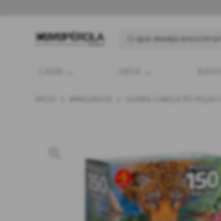
CAMA
MESA
BAN
INÍCIO
BRINQUEDOS
QUEBRA CABEÇA 150 PEÇAS F