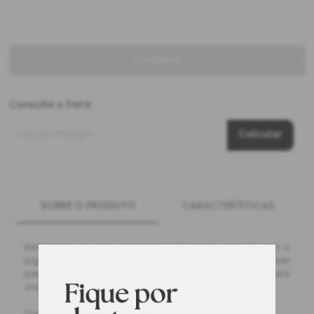
Comprar
Consulte o frete
Cep de Entrega
Calcular
SOBRE O PRODUTO
CARACTERÍSTICAS
Embarque em uma grande aventura pelo mundo com o
jogo Banco do Petróleo. Um jogo de tabuleiro incrível
para você se divertir com toda família. Indicado para
crianças a partir de 8 anos de idade.