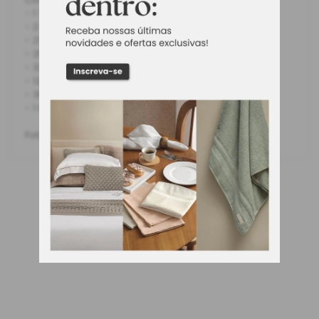
Contém:
- 1 Tabuleiro
- 2 Dados
- 27 Títulos de concessão
- 25 Cartões de telex
- 32 Marcadores e 7 bases para os marcadores
- 12 Plataformas
- 380 Notas
- 1 Manual de instruções
Foto meramente ilustrativa