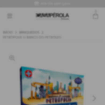
Até 10x sem juros
0
Entre com email ou cpf/cnpj
Criar nova conta
INÍCIO
BRINQUEDOS
PETRÓPOLIS O BANCO DO PETRÓLEO