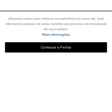
Utilizamos cookies para melhorar sua experiência em nosso site. Suas
informações pessoais são salvas somente para processos de formalização
dos seus pedidos.
sobre a Política de Privac
Mais informações
Continuar e Fechar