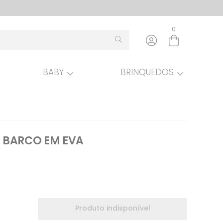
0
BABY
BRINQUEDOS
Entre com email ou cpf/cnpj
Criar nova conta
 BARCO EM EVA
Produto indisponível