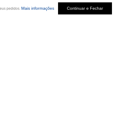
Mais informações
Continuar e Fechar
seus pedidos.
Social
o Melo Jardim, 237
-
Cep: 30320-580 •
 Penido, 244
-
Cep: 31170-330 • (31)