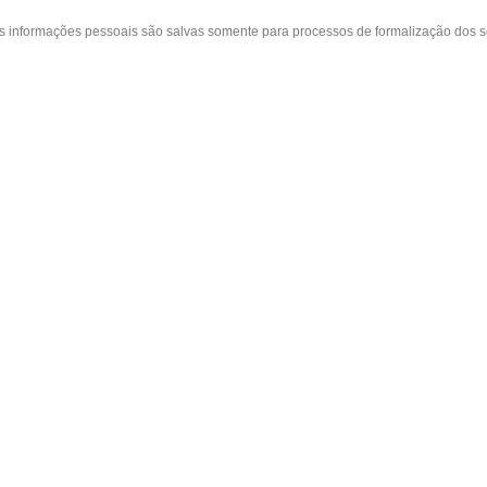
as informações pessoais são salvas somente para processos de formalização dos 
 cliente
A loja
Nossas Lojas
ta
Sobre nós
Belvedere - Varanda Mall - Rua Severin
in
Políticas
(31) 3110-3106
idos
Contato
Cidade Nova - Rua Coronel Pedro Paulo