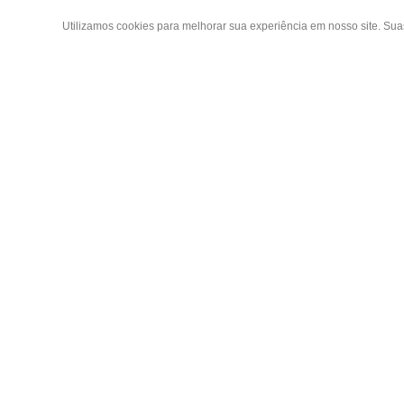
Utilizamos cookies para melhorar sua experiência em nosso site. Su
Área do
Criar Con
Fazer Log
Copyright 2019 - Todos os direitos reservados
Meus ped
LGB ENXOVAIS E CONFECÇÕES LTDA EPP
CNPJ 16.551.207/0001-94