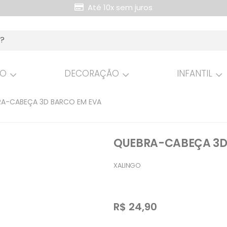
Até 10x sem juros
Retire Grátis na loja
HO
DECORAÇÃO
INFANTIL
A-CABEÇA 3D BARCO EM EVA
QUEBRA-CABEÇA 3D
XALINGO
R$
24,90