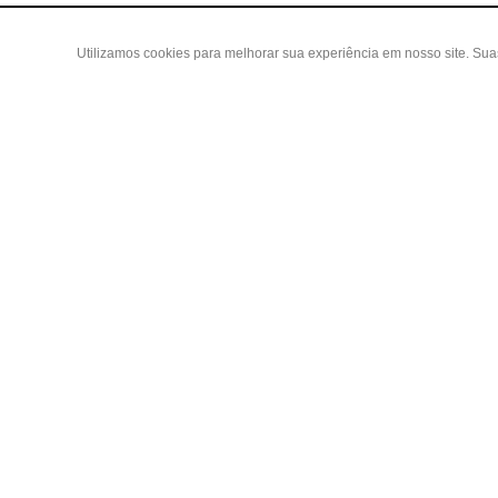
Utilizamos cookies para melhorar sua experiência em nosso site. Su
Área do
Criar Con
Fazer Log
Copyright 2019 - Todos os direitos reservados
Meus ped
LGB ENXOVAIS E CONFECÇÕES LTDA EPP