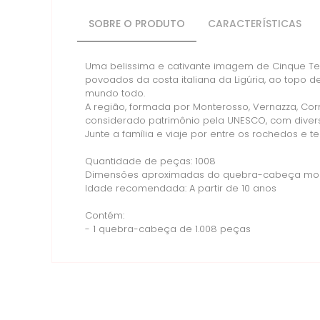
SOBRE O PRODUTO
CARACTERÍSTICAS
Uma belissima e cativante imagem de Cinque Te
povoados da costa italiana da Ligúria, ao topo d
mundo todo.
A região, formada por Monterosso, Vernazza, Cor
considerado patrimônio pela UNESCO, com diversos
Junte a família e viaje por entre os rochedos e 
Quantidade de peças: 1008
Dimensões aproximadas do quebra-cabeça mont
Idade recomendada: A partir de 10 anos
Contém:
- 1 quebra-cabeça de 1.008 peças