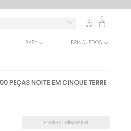
0
BABY
BRINQUEDOS
Entre com email ou cpf/cnpj
Criar nova conta
00 PEÇAS NOITE EM CINQUE TERRE
Produto indisponível