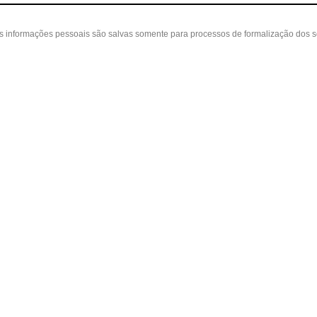
as informações pessoais são salvas somente para processos de formalização dos 
 cliente
A loja
Nossas Lojas
ta
Sobre nós
Belvedere - Varanda Mall - Rua Severin
in
Políticas
(31) 3110-3106
idos
Contato
Cidade Nova - Rua Coronel Pedro Paulo