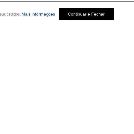
Mais informações
Continuar e Fechar
seus pedidos.
Social
o Melo Jardim, 237
-
Cep: 30320-580 •
 Penido, 244
-
Cep: 31170-330 • (31)