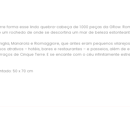
rre forma esse lindo quebra-cabeça de 1.000 peças da GRow. Româ
e um rochedo de onde se descortina um mar de beleza estonteante, 
niglia, Manarola e Riomaggiore, que antes eram pequenos vilarejo
 atrativos – hotéis, bares e restaurantes – e passeios, além de en
terraços de Cinque Terre. E se encante com o céu infinitamente est
ado: 50 x 70 cm