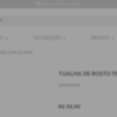
Retire Grátis na loja
HO
DECORAÇÃO
INFANTIL
DÃO EGÍPCIO BEGE
TOALHA DE ROSTO F
BUDDEMEYER
R$
69,90