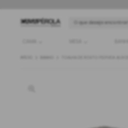
CAMA
MESA
BAN
INÍCIO
BANHO
TOALHA DE ROSTO FELPUDA ALGO