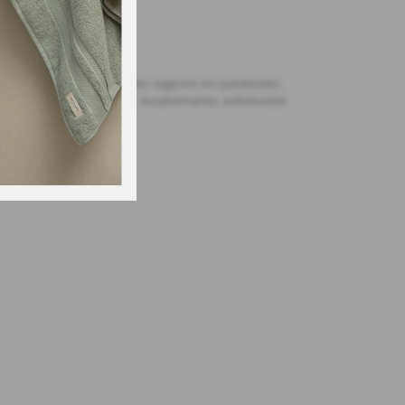
com tecido 100% algodão egípcio fio penteado,
om barrado trabalhado. Acabamento sofisticado