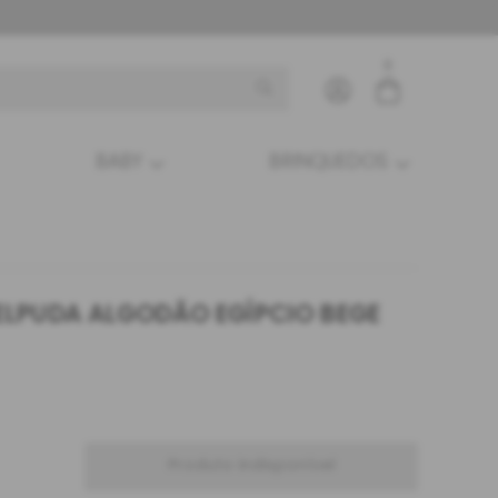
0
BABY
BRINQUEDOS
Entre com email ou cpf/cnpj
Criar nova conta
ELPUDA ALGODÃO EGÍPCIO BEGE
Produto indisponível