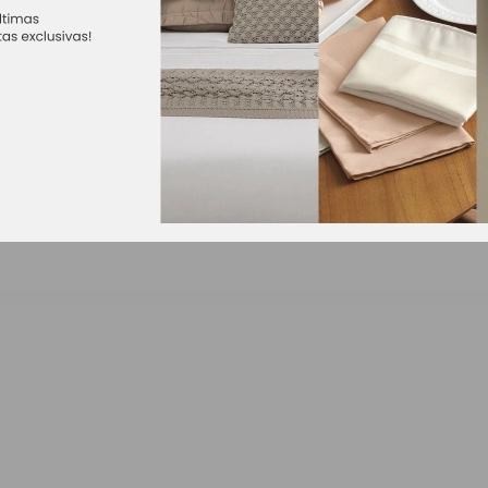
i trazer conforto e elegância no seu dia a dia. É confeccionado 
 de absorção. Gramatura 550g/m², pré-lavado, pré-encolhido e c
stilo na decoração do seu banheiro.