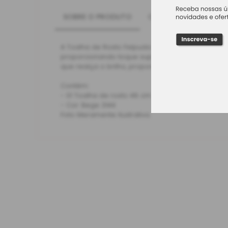
SOBRE O PRODUTO
CARACTERÍSTICAS
A Toalha de Rosto Felpuda Bege da Buddemeyer va
proporcionando toque super macio e alto poder
que realça o brilho, proporcionando charme e e
Contém:
- 01 Toalha de rosto 48 cm X 90 cm
- Cor: Bege 3144
Foto Meramente Ilustrativa.