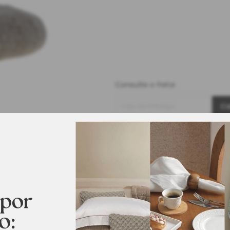
Consulte o frete
Cep de Entrega
Ca