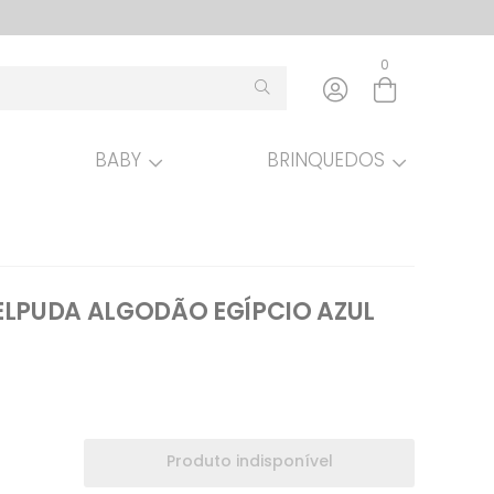
0
BABY
BRINQUEDOS
Entre com email ou cpf/cnpj
Criar nova conta
ELPUDA ALGODÃO EGÍPCIO AZUL
Produto indisponível