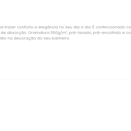
i trazer conforto e elegância no seu dia a dia. É confeccionado c
 de absorção. Gramatura 550g/m², pré-lavado, pré-encolhido e c
stilo na decoração do seu banheiro.