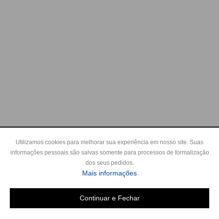
Utilizamos cookies para melhorar sua experiência em nosso site. Suas
informações pessoais são salvas somente para processos de formalização
dos seus pedidos.
sobre a Política de Privac
Mais informações
Continuar e Fechar