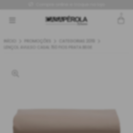
Compre online e troque na loja
0
INÍCIO
PROMOÇÕES
CATEGORIAS 2019
LENÇOL AVULSO CASAL 150 FIOS PRATA BEGE