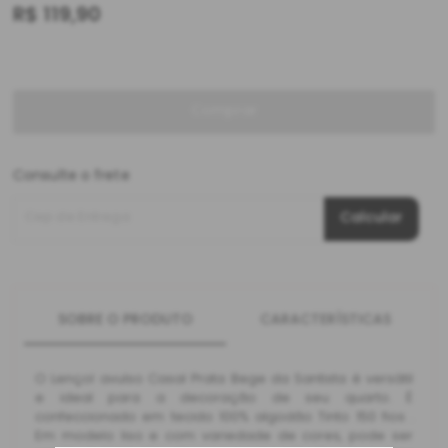
R$
119,90
Comprar
Consulte o frete
Cep de Entrega
Calcular
SOBRE O PRODUTO
CARACTERÍSTICAS
O Lençol avulso Casal Prata Bege da Santista é versátil
e ideal para a decoração de seu quarto. É
confeccionado em tecido 100% algodão Tinto 150 fios .
Em modelo liso e com variedade de cores, pode ser