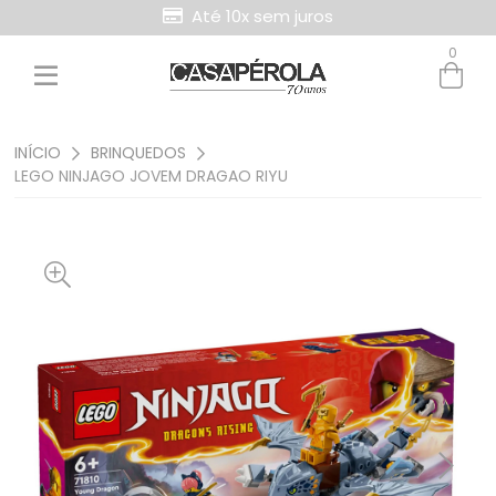
Até 10x sem juros
0
Entre com email ou cpf/cnpj
Criar nova conta
INÍCIO
BRINQUEDOS
LEGO NINJAGO JOVEM DRAGAO RIYU