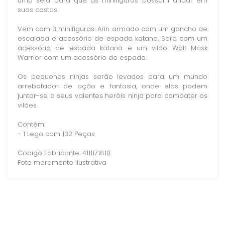
uma sela para que as minifiguras possam andar em
suas costas.
Vem com 3 minifiguras: Arin armado com um gancho de
escalada e acessório de espada katana, Sora com um
acessório de espada katana e um vilão Wolf Mask
Warrior com um acessório de espada.
Os pequenos ninjas serão levados para um mundo
arrebatador de ação e fantasia, onde elas podem
juntar-se a seus valentes heróis ninja para combater os
vilões.
Contém:
- 1 Lego com 132 Peças
Código Fabricante: 4111171810
Foto meramente ilustrativa